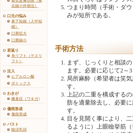
鼻尖皮膚切除（鼻
尖縮小外側法）
つまり時間（手術・ダウ
みが短所である。
口元の悩み
鼻下短縮（人中短
縮）
口唇拡大
口唇縮小
手術方法
若返り
糸リフト（テスリ
フト）
まず、じっくりと相談の
ます。必要に応じて2～
注入
ヒアルロン酸
局所麻酔（希望者は笑気
ボトックス
す。
わきが
上記の二重を構成するの
腋臭症（ワキガ
）
肪を適量除去し、必要に
傷痕形成
す。
傷痕形成
目を見開く事により、二
バスト
るように）上眼瞼挙筋（
陥没乳頭