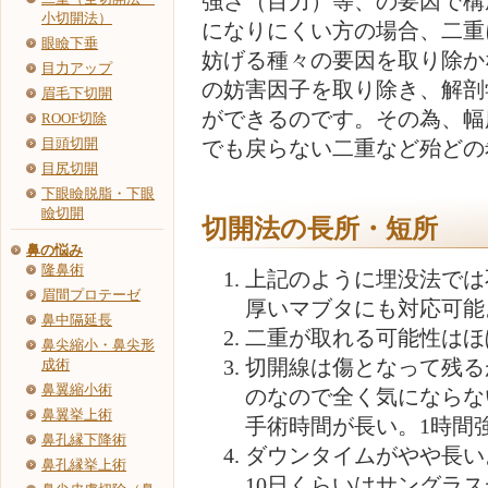
強さ（目力）等、の要因で構
小切開法）
になりにくい方の場合、二重
眼瞼下垂
妨げる種々の要因を取り除か
目力アップ
の妨害因子を取り除き、解剖
眉毛下切開
ができるのです。その為、幅
ROOF切除
目頭切開
でも戻らない二重など殆どの
目尻切開
下眼瞼脱脂・下眼
瞼切開
切開法の長所・短所
鼻の悩み
隆鼻術
上記のように埋没法では
眉間プロテーゼ
厚いマブタにも対応可能
鼻中隔延長
二重が取れる可能性はほ
鼻尖縮小・鼻尖形
切開線は傷となって残る
成術
鼻翼縮小術
のなので全く気にならな
鼻翼挙上術
手術時間が長い。1時間
鼻孔縁下降術
ダウンタイムがやや長い
鼻孔縁挙上術
10日くらいはサングラ