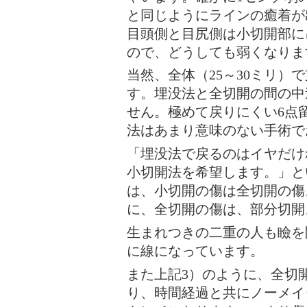
と同じようにラインの癒着が
目頭側と目尻側は小切開部に
ので、どうしても弱くなりま
当然、全体（25～30ミリ）
す。埋没法と全切開の間の中
せん。極めて戻りにくい6点
法はあまり意味のない手術で
「埋没法で戻るのはイヤだけ
小切開法を希望します。」と
は、小切開の傷は全切開の傷
に、全切開の傷は、部分切開
生まれつきの二重の人も瞼を
に線になっています。
また上記3）のように、全切
り、時間経過と共にノーメイ