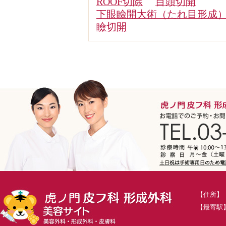
ROOF切除
目頭切開
下眼瞼開大術（たれ目形成
瞼切開
【住所】
【最寄駅