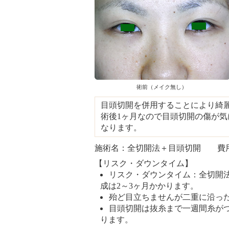
術前（メイク無し）
目頭切開を併用することにより綺
術後1ヶ月なので目頭切開の傷が気
なります。
施術名：全切開法＋目頭切開 費用：5
【リスク・ダウンタイム】
リスク・ダウンタイム：全切開
成は2～3ヶ月かかります。
殆ど目立ちませんが二重に沿っ
目頭切開は抜糸まで一週間糸が
ります。