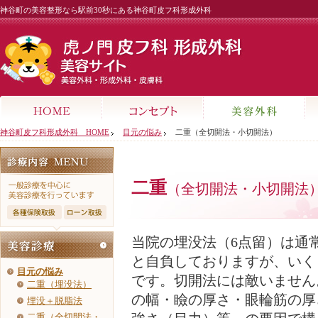
神谷町の美容整形なら駅前30秒にある神谷町皮フ科形成外科
神谷町皮フ科形成外科 HOME
目元の悩み
二重（全切開法・小切開法）
二重
（全切開法・小切開法
当院の埋没法（6点留）は通
と自負しておりますが、いく
目元の悩み
です。切開法には敵いません
二重（埋没法）
の幅・瞼の厚さ・眼輪筋の厚
埋没＋脱脂法
二重（全切開法・