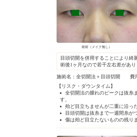
術前（メイク無し）
目頭切開を併用することにより綺
術後1ヶ月なので若干左右差があり
施術名：全切開法＋目頭切開 費用：5
【リスク・ダウンタイム】
全切開法の腫れのピークは抜糸ま
す。
殆ど目立ちませんが二重に沿っ
目頭切開は抜糸まで一週間糸が
傷は殆ど目立たないものの残り