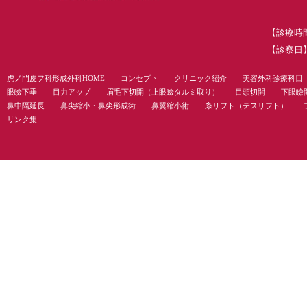
【診療時
【診察日
虎ノ門皮フ科形成外科HOME
コンセプト
クリニック紹介
美容外科診療科目
眼瞼下垂
目力アップ
眉毛下切開（上眼瞼タルミ取り）
目頭切開
下眼瞼
鼻中隔延長
鼻尖縮小・鼻尖形成術
鼻翼縮小術
糸リフト（テスリフト）
リンク集