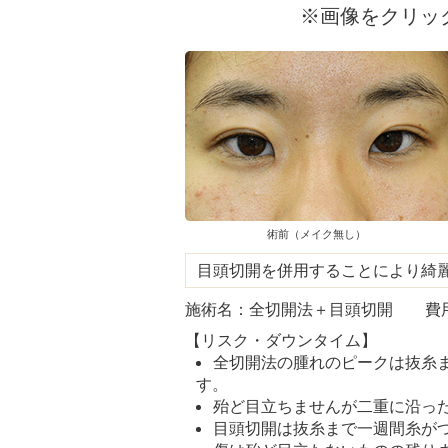
※画像をクリッ
術前（メイク無し）
目頭切開を併用することにより綺
施術名：全切開法＋目頭切開 費用：5
【リスク・ダウンタイム】
全切開法の腫れのピークは抜糸ま
す。
殆ど目立ちませんが二重に沿っ
目頭切開は抜糸まで一週間糸が