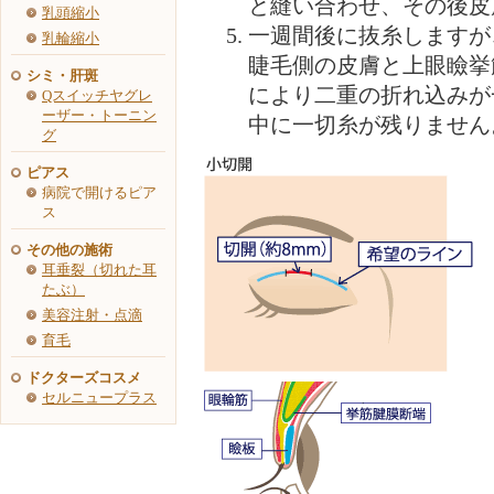
と縫い合わせ、その後皮
乳頭縮小
一週間後に抜糸しますが
乳輪縮小
睫毛側の皮膚と上眼瞼挙
シミ・肝斑
により二重の折れ込みが
Qスイッチヤグレ
ーザー・トーニン
中に一切糸が残りません
グ
ピアス
病院で開けるピア
ス
その他の施術
耳垂裂（切れた耳
たぶ）
美容注射・点滴
育毛
ドクターズコスメ
セルニュープラス