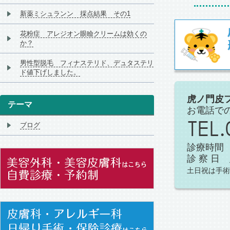
新薬ミシュランン 採点結果 その1
花粉症 アレジオン眼瞼クリームは効くの
か？
男性型脱毛 フィナステリド、デュタステリ
ド値下げしました。
虎ノ門皮
テーマ
お電話で
ブログ
診療時間 午
診 察 
土日祝は手術