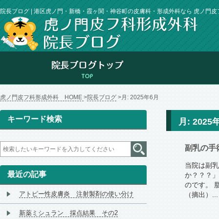
院長ブログ | 港区虎ノ門・新橋・霞ヶ関・神谷町の皮膚科・形成外科なら 虎ノ門
虎ノ門皮フ科形成外科 HOME
院長ブログ
月:
2025年6月
キーワード検索
月:
2025
副乳の手
当院は副乳
最近の記事
か？？？」
のです。 
アトピー性皮膚炎 注射製剤の使い分け
（摘出）...
新薬ミシュラン 採点結果 その2