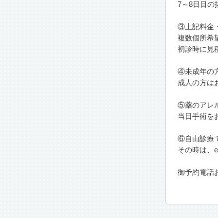
7～8日目の
③上記料金
複数個所希
初診時に見
④未成年の
成人の方は
⑤薬のアレ
当日手術を
⑥自由診療
その時は、en
御予約電話