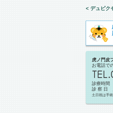
< デュピク
虎ノ門皮
お電話で
診療時間 午
診 察 
土日祝は手術