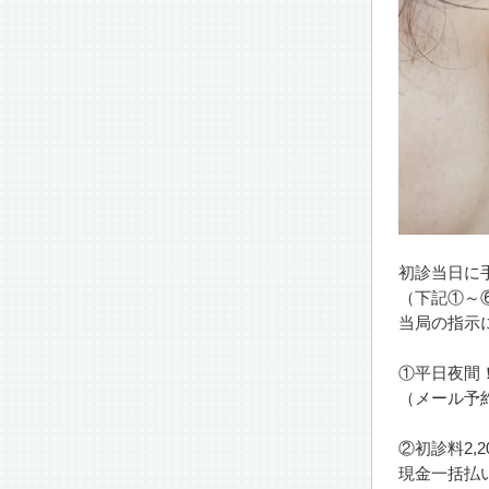
初診当日に
（下記①～
当局の指示
①平日夜間
（メール予
②初診料2,2
現金一括払