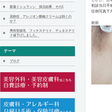
初診当日手
新薬ミシュランン 採点結果 その1
症例写真下
花粉症 アレジオン眼瞼クリームは効くの
か？
術前
男性型脱毛 フィナステリド、デュタステリ
ド値下げしました。
テーマ
ブログ