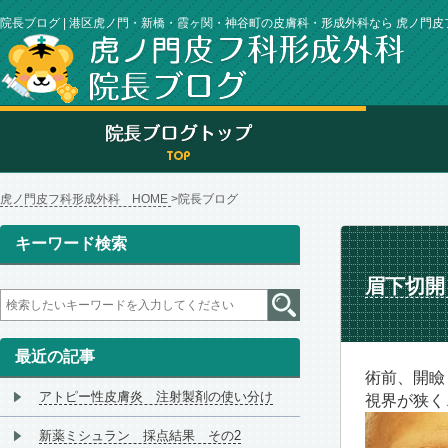
院長ブログ | 港区虎ノ門・新橋・霞ヶ関・神谷町の皮膚科・形成外科なら 虎ノ門
虎ノ門皮フ科形成外科 HOME
院長ブログ
キーワード検索
眉下切開
最近の記事
術前、開瞼
アトピー性皮膚炎 注射製剤の使い分け
視界が狭く
新薬ミシュラン 採点結果 その2