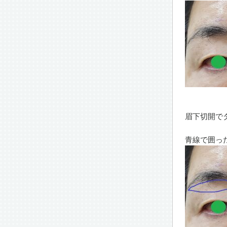
眉下切開で
青線で囲っ