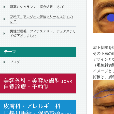
新薬ミシュランン 採点結果 その1
花粉症 アレジオン眼瞼クリームは効くの
か？
男性型脱毛 フィナステリド、デュタステリ
ド値下げしました。
眉下切開を
テーマ
その下層の
デザインと
ブログ
（毛包斜切
イメージと
術後は、眉