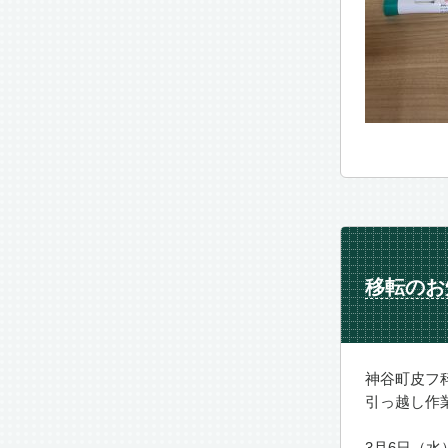
移転のお
神谷町皮フ科
引っ越し作業
3月6日（