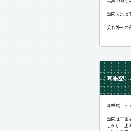
写真の通り
当院では眉
美容外科の
耳垂裂 
耳垂裂（ピ
当院は耳垂
しかし、患