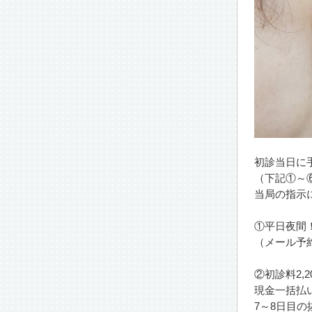
初診当日に
（下記①～
当局の指示
①平日夜間
（メール予
②初診料2,2
現金一括払
7～8日目の