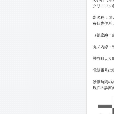
クリニック
新名称：虎
移転先住所：
（銀座線：
丸ノ内線・千
神谷町より8
電話番号は現在
診療時間のみ
現在の診察