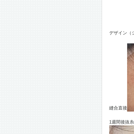
デザイン（
縫合直後
1週間後抜