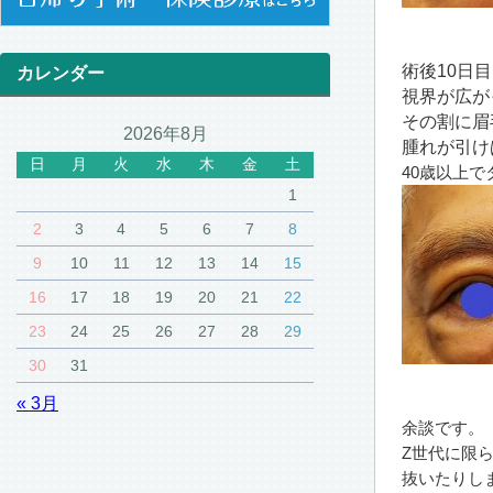
術後10日
カレンダー
視界が広が
その割に眉
2026年8月
腫れが引け
日
月
火
水
木
金
土
40歳以上
1
2
3
4
5
6
7
8
9
10
11
12
13
14
15
16
17
18
19
20
21
22
23
24
25
26
27
28
29
30
31
« 3月
余談です。
Z世代に限
抜いたりし