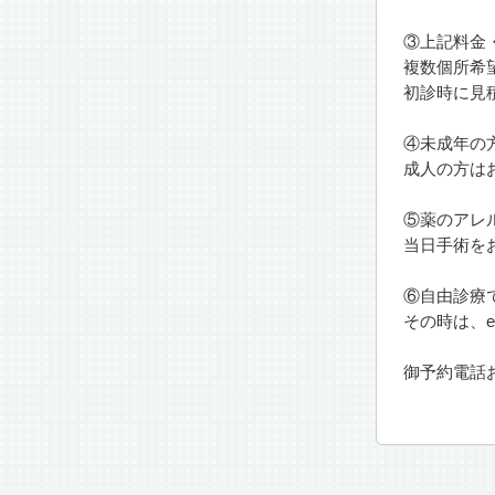
③上記料金
複数個所希
初診時に見
④未成年の
成人の方は
⑤薬のアレ
当日手術を
⑥自由診療
その時は、en
御予約電話