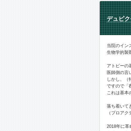
デュピク
当院のイン
生物学的製
アトピーの
医師側の言
しかし、（
ですので「
これは基本
落ち着いて
（プロアク
2018年