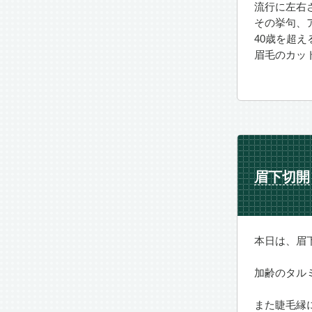
流行に左右
その挙句、
40歳を超
眉毛のカッ
眉下切開
本日は、眉
加齢のタル
また睫毛縁