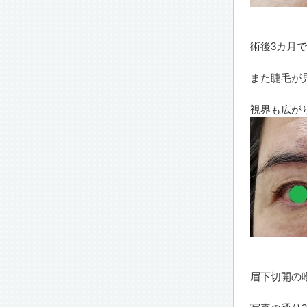
術後3カ月
また睫毛が
視界も広が
眉下切開の